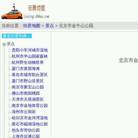
当前位置：
街景地图
>
景点
>
北京市金牛山公园
著名街景列表：
景点
贵阳小车河城市湿地
公园
杭州市半山国家森林
北京市金
公园
杭州野生动物世界
厦门市黄厝海滩
青岛市城市阳台景区
厦门市野山谷景区
南京市聚宝山公园
佛山市南国桃园
天津市天塔湖景区
南京市金地体育公园
漳州市云洞岩
哈尔滨市金河湾湿地
植物园
黄石市磁湖湿地公园
包头市劳动公园
上海市后滩公园