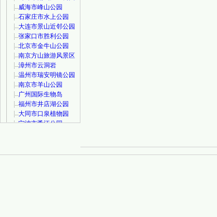
威海市峰山公园
石家庄市水上公园
大连市景山近邻公园
张家口市胜利公园
北京市金牛山公园
南京方山旅游风景区
漳州市云洞岩
温州市瑞安明镜公园
南京市羊山公园
广州国际生物岛
福州市井店湖公园
大同市口泉植物园
宁波市甬江公园
徐州市金龙湖宕口公
园
温州市状元公园
宁波市浙东小九寨
大连市西尖山公园
上海市九科绿洲
长春市长影世纪城
福州市鼓山风景名胜
区
北京市百望山森林公
园
苏州市金鸡湖景区