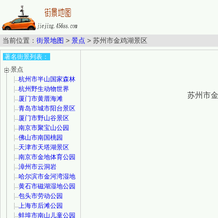
当前位置：
街景地图
>
景点
>
苏州市金鸡湖景区
著名街景列表：
景点
杭州市半山国家森林
公园
杭州野生动物世界
苏州市金
厦门市黄厝海滩
青岛市城市阳台景区
厦门市野山谷景区
南京市聚宝山公园
佛山市南国桃园
天津市天塔湖景区
南京市金地体育公园
漳州市云洞岩
哈尔滨市金河湾湿地
植物园
黄石市磁湖湿地公园
包头市劳动公园
上海市后滩公园
蚌埠市南山儿童公园